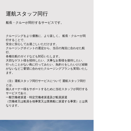
運航スタッフ同行
船長・クルーが同行するサービスです。
クルージングをより優雅に、より楽しく。 船長・クルーが同
行することで、
安全に安心してお過ごしいただけます。
クルージングポイントの選定から、当日の海況に合わせた航
行、
各種出航のガイドなども対応いたします。
大切なゲスト様を招待したい、大事なお客様を接待したい、
行ったことがない島に行ってみたい、魚釣りをしたいけど経験
がないなどご要望に合わせたクルージングプランも実現いたし
ます。
（注）運航スタッフ同行サービスについて 運航スタッフ同行
とは、
個人オーナー様をサポートするために当社スタッフが同行する
サービスであり、
一般労働者派遣・特定労働者派遣及び船員派遣
（労働者又は船員を他事業又は業務船に派遣する事業）とは異
なります。