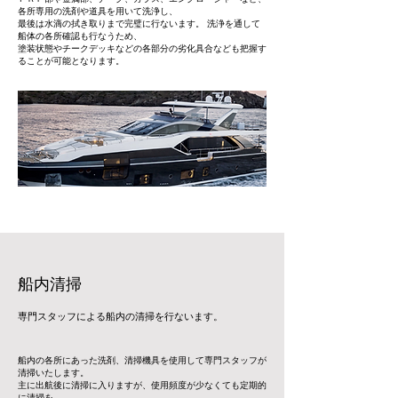
各所専用の洗剤や道具を用いて洗浄し、
最後は水滴の拭き取りまで完璧に行ないます。 洗浄を通して
船体の各所確認も行なうため、
塗装状態やチークデッキなどの各部分の劣化具合なども把握す
ることが可能となります。
船内清掃
専門スタッフによる船内の清掃を行ないます。
船内の各所にあった洗剤、清掃機具を使用して専門スタッフが
清掃いたします。
主に出航後に清掃に入りますが、使用頻度が少なくても定期的
に清掃を