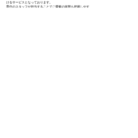
けるサービスとなっております。
専任のスタッフが担当することでご愛艇の状態も把握しやす
く、トラブル回避にも繋がります。
さらに、専属管理内容には船長クルー同行サービスも含まれて
いる為、365日いつでも出航対応をさせていただきます。 ※
現在、専属船長管理契約のご要望については、要相談とさせて
いただいております
（2024年9月時点）
ご契約・ご依頼について
BAY MARINEの行う業務契約（海上試運転点検、船体洗
浄、船内清掃）につきましては年間契約を結んでいただく
事を原則としております。
業務契約をされるお客様には、出港中に起こりうる様々な
トラブルに備え「船体保険」「賠償責任保険」「乗船者傷
害保険」「捜索救助費保険」等に必ずご加入するようお願