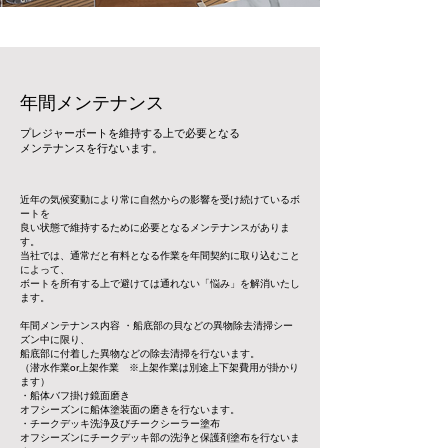
年間メンテナンス
プレジャーボートを維持する上で必要となる
メンテナンスを行ないます。
近年の気候変動により常に自然からの影響を受け続けているボ
ートを
良い状態で維持するために必要となるメンテナンスがありま
す。
当社では、通常だと有料となる作業を年間契約に取り込むこと
によって、
ボートを所有する上で避けては通れない「悩み」を解消いたし
ます。
年間メンテナンス内容 ・船底部の貝などの異物除去清掃シー
ズン中に限り、
船底部に付着した異物などの除去清掃を行ないます。
（潜水作業or上架作業 ※上架作業は別途上下架費用が掛かり
ます）
・船体バフ掛け鏡面磨き
オフシーズンに船体塗装面の磨きを行ないます。
・チークデッキ洗浄及びチークシーラー塗布
オフシーズンにチークデッキ部の洗浄と保護剤塗布を行ないま