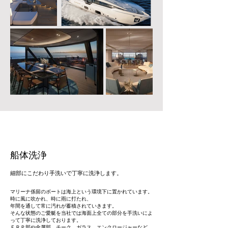
船体洗浄
細部にこだわり手洗いで丁寧に洗浄します。
マリーナ係留のボートは海上という環境下に置かれています。
時に風に吹かれ、時に雨に打たれ、
年間を通して常に汚れが蓄積されていきます。
そんな状態のご愛艇を当社では海面上全ての部分を手洗いによ
って丁寧に洗浄しております。
ＦＲＰ部や金属部、チーク、ガラス、エンクロージャーなど、