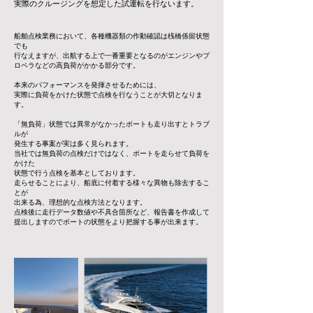
実際のクルージングを想定した試運転を行ないます。
船舶点検業務において、各種機器類の作動確認は桟橋係留状態
でも
行なえますが、出航する上で一番重要となるのがエンジンやプ
ロペラなどの高負荷がかかる部分です。
本来のパフォーマンスを発揮させるためには、
実際に負荷をかけた状態で点検を行なうことが大切となりま
す。
「無負荷」状態では異常がなかったボートも走り出すとトラブ
ルが
発生する事案が実は多く見られます。
当社では無負荷の点検だけではなく、ボートを走らせて負荷を
かけた
状態で行う点検を基本としております。
走らせることにより、船底に付着する様々な異物も除去するこ
とが
出来る為、理想的な点検方法となります。
点検後に走行データ数値や不具合箇所など、報告書を作成して
提出しますのでボートの状態をより把握する事が出来ます。